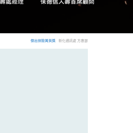
傑出保險菁英獎
新化通訊處 方惠瑟