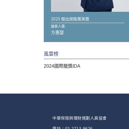
2025 傑出保險菁英獎
國泰人壽
方惠瑟
風雲榜
2024國際龍獎IDA
中華保險與理財規劃人員協會
電話｜02-2713-9626