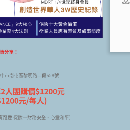
真情分享！
台中市南屯區黎明路二段658號
享2人團購價$1200元
1200元/每人)
實踐愛 保險—財務安全、心靈和平)