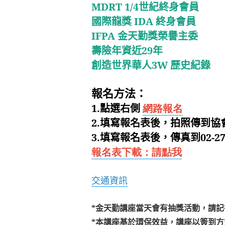
MDRT 1/4世紀終身會員
國際龍獎 IDA 終身會員
IFPA 金天勤獎榮譽主委
壽險年資近29年
創造世界華人3W 歷史紀錄
報名方法：
1.
點選右側
網路報名
2.
填寫報名表後，拍照傳到協會官方l
3.
填寫報名表後，傳真到02-2713
報名表下載：請點我
交通資訊
*
金天勤講座當天會有抽獎活動，請記
*
本講座基於環保效益，講座以簽到方