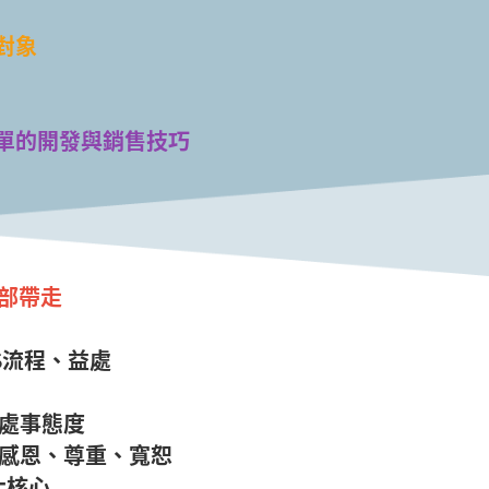
對象
單的開發與銷售技巧
全部帶走
S流程、益處
及處事態度
、感恩、尊重、寬恕
9大核心