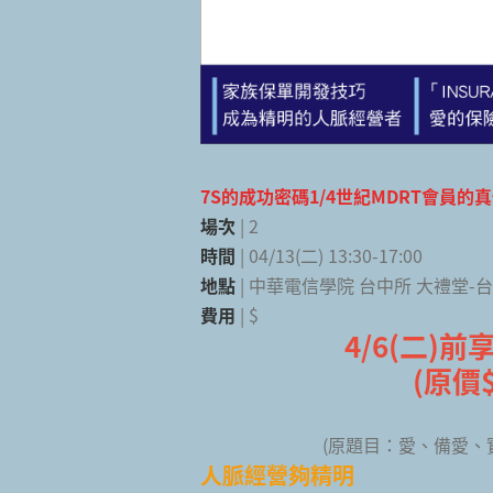
7S的成功密碼1/4世紀MDRT會員的
場次
| 2
時間
| 04/13(二) 13:30-17:00
地點
| 中華電信學院 台中所 大禮堂-
費用
| $
4/6(二)前
(原價$
(原題目：愛、備愛、
人脈經營夠精明