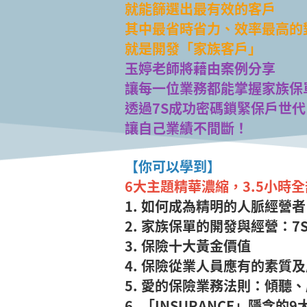
就能篩選出最有效的客戶
其中最省時省力、效率最高的
就是開發「家族客戶」
玉婷老師將藉由案例分享
讓每一位業務都能掌握家族保
透過7S成功密碼鎖緊保戶世代
讓自己業績不間斷！
【你可以學到】
6大主題精華濃縮，3.5小時
1. 如何成為精明的人脈經營者
2. 家族保單的開發與經營：7
3. 保險十大黃金價值
4. 保險從業人員應有的素質
5. 愛的保險業務法則：傾聽
6. 「INSURANCE」隱含的